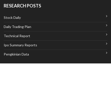
RESEARCH POSTS
Stock Daily
Daily Trading Plan
Technical Report
Ipo Summary Reports
Pengkinian Data
COPYRIGHT © 2018
ANUGERAH SEKURITAS INDONESIA
. ALL
RIGHTS RESERVED.