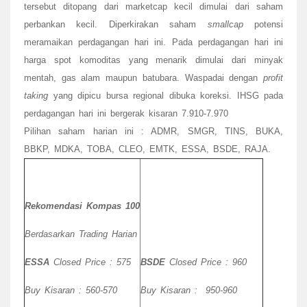
tersebut ditopang dari marketcap kecil dimulai dari saham
perbankan kecil. Diperkirakan saham
smallcap
potensi
meramaikan perdagangan hari ini. Pada perdagangan hari ini
harga spot komoditas yang menarik dimulai dari minyak
mentah, gas alam maupun batubara. Waspadai dengan
profit
taking
yang dipicu bursa regional dibuka koreksi. IHSG pada
perdagangan hari ini bergerak kisaran 7.910-7.970
Pilihan saham harian ini : ADMR, SMGR, TINS, BUKA,
BBKP, MDKA, TOBA, CLEO, EMTK, ESSA, BSDE, RAJA.
Rekomendasi Kompas 100
Berdasarkan Trading Harian
ESSA
Closed Price :
575
BSDE
Closed Price :
960
Buy Kisaran :
560-570
Buy Kisaran :
950-960