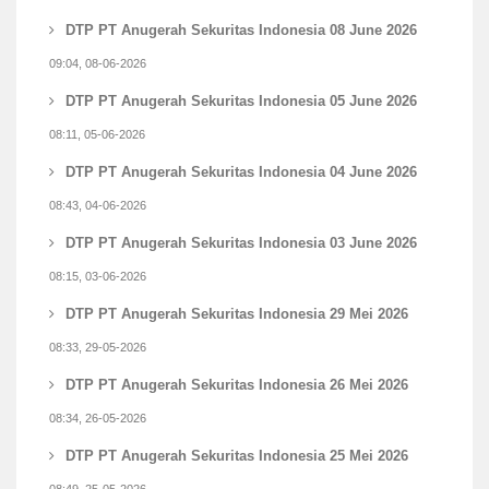
DTP PT Anugerah Sekuritas Indonesia 08 June 2026
09:04, 08-06-2026
DTP PT Anugerah Sekuritas Indonesia 05 June 2026
08:11, 05-06-2026
DTP PT Anugerah Sekuritas Indonesia 04 June 2026
08:43, 04-06-2026
DTP PT Anugerah Sekuritas Indonesia 03 June 2026
08:15, 03-06-2026
DTP PT Anugerah Sekuritas Indonesia 29 Mei 2026
08:33, 29-05-2026
DTP PT Anugerah Sekuritas Indonesia 26 Mei 2026
08:34, 26-05-2026
DTP PT Anugerah Sekuritas Indonesia 25 Mei 2026
08:49, 25-05-2026