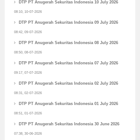
DTP PT Anugerah Sekuritas Indonesia 10 July 2026
08:10, 10-07-2026
DTP PT Anugerah Sekuritas Indonesia 09 July 2026
08:42, 09-07-2026
DTP PT Anugerah Sekuritas Indonesia 08 July 2026
08:50, 08-07-2026
DTP PT Anugerah Sekuritas Indonesia 07 July 2026
09:17, 07-07-2026
DTP PT Anugerah Sekuritas Indonesia 02 July 2026
08:31, 02-07-2026
DTP PT Anugerah Sekuritas Indonesia 01 July 2026
08:51, 01-07-2026
DTP PT Anugerah Sekuritas Indonesia 30 June 2026
07:38, 30-06-2026