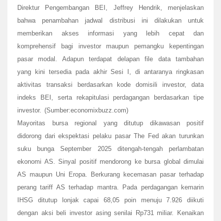
Direktur Pengembangan BEI, Jeffrey Hendrik, menjelaskan
bahwa penambahan jadwal distribusi ini dilakukan untuk
memberikan akses informasi yang lebih cepat dan
komprehensif bagi investor maupun pemangku kepentingan
pasar modal. Adapun terdapat delapan file data tambahan
yang kini tersedia pada akhir Sesi I, di antaranya ringkasan
aktivitas transaksi berdasarkan kode domisili investor, data
indeks BEI, serta rekapitulasi perdagangan berdasarkan tipe
investor. (Sumber:economixbuzz.com)
Mayoritas bursa regional yang ditutup dikawasan positif
didorong dari ekspektasi pelaku pasar The Fed akan turunkan
suku bunga September 2025 ditengah-tengah perlambatan
ekonomi AS. Sinyal positif mendorong ke bursa global dimulai
AS maupun Uni Eropa. Berkurang kecemasan pasar terhadap
perang tariff AS terhadap mantra. Pada perdagangan kemarin
IHSG ditutup lonjak capai 68,05 poin menuju 7.926 diikuti
dengan aksi beli investor asing senilai Rp731 miliar. Kenaikan