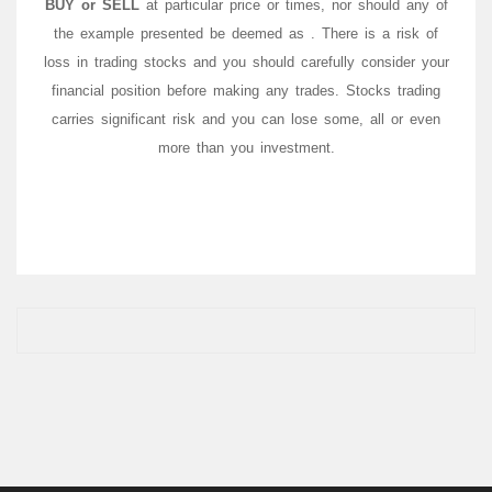
BUY or SELL
at particular price or times, nor should any of
the example presented be deemed as . There is a risk of
loss in trading stocks and you should carefully consider your
financial position before making any trades. Stocks trading
carries significant risk and you can lose some, all or even
more than you investment.