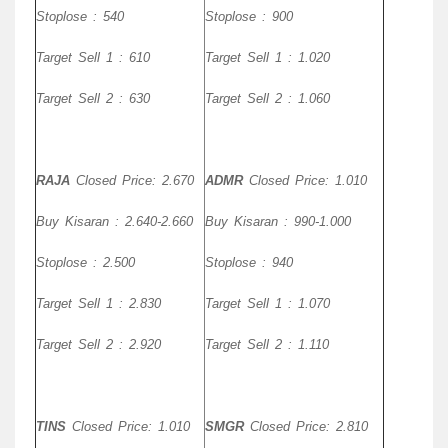
Stoplose :
540
Stoplose :
900
Target Sell 1 :
610
Target Sell 1 :
1.020
Target Sell 2 :
63
0
Target Sell 2 :
1.060
RAJA
Closed Price: 2.
67
0
ADMR
Closed Price:
1.010
Buy Kisaran : 2.6
4
0-2.
66
0
Buy Kisaran :
990-1.000
Stoplose :
2.500
Stoplose :
940
Target Sell 1 :
2.830
Target Sell 1 :
1.070
Target Sell 2 : 2.
920
Target Sell 2 :
1.110
TINS
Closed Price: 1.0
10
SMGR
Closed Price:
2.810