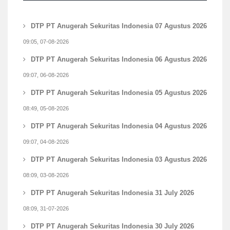
DTP PT Anugerah Sekuritas Indonesia 07 Agustus 2026
09:05, 07-08-2026
DTP PT Anugerah Sekuritas Indonesia 06 Agustus 2026
09:07, 06-08-2026
DTP PT Anugerah Sekuritas Indonesia 05 Agustus 2026
08:49, 05-08-2026
DTP PT Anugerah Sekuritas Indonesia 04 Agustus 2026
09:07, 04-08-2026
DTP PT Anugerah Sekuritas Indonesia 03 Agustus 2026
08:09, 03-08-2026
DTP PT Anugerah Sekuritas Indonesia 31 July 2026
08:09, 31-07-2026
DTP PT Anugerah Sekuritas Indonesia 30 July 2026