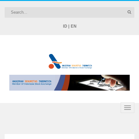
ID
|
EN
Toggle
naviga