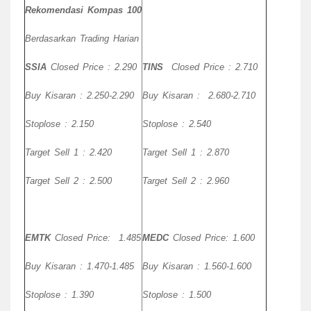
Rekomendasi Kompas 100
Berdasarkan Trading Harian
SSIA
Closed Price : 2.
29
0
TINS
Closed Price : 2.
710
Buy Kisaran :
2
.
250
-2.
29
0
Buy Kisaran : 2.
68
0-2.
71
0
Stoplose :
2.150
Stoplose : 2.
540
Target Sell 1 : 2.
420
Target Sell 1 : 2.
87
0
Target Sell 2 : 2.
500
Target Sell 2 : 2.
96
0
EMTK
Closed Price: 1.
485
MEDC
Closed Price: 1.
600
Buy Kisaran : 1.4
7
0-1.
485
Buy Kisaran : 1.5
6
0-1.
600
Stoplose : 1.
390
Stoplose : 1.
500