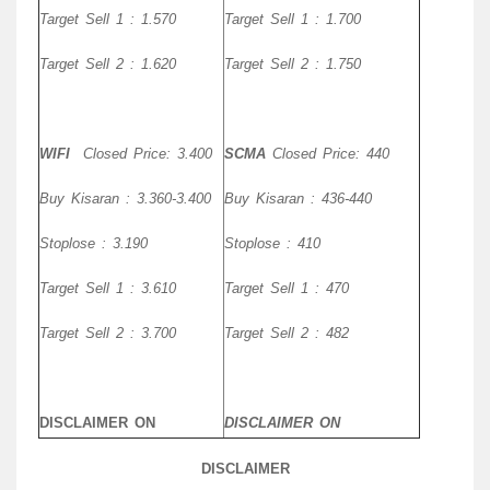
Target Sell 1 : 1.
570
Target Sell 1 : 1.
70
0
Target Sell 2 : 1.6
20
Target Sell 2 : 1.
75
0
WIFI
Closed Price: 3.
40
0
SCMA
Closed Price:
440
Buy Kisaran : 3.
36
0-3.
40
0
Buy Kisaran :
436
-
440
Stoplose : 3.1
90
Stoplose :
410
Target Sell 1 : 3.
61
0
Target Sell 1 :
470
Target Sell 2 : 3.
70
0
Target Sell 2 : 4
82
DISCLAIMER ON
DISCLAIMER ON
DISCLAIMER