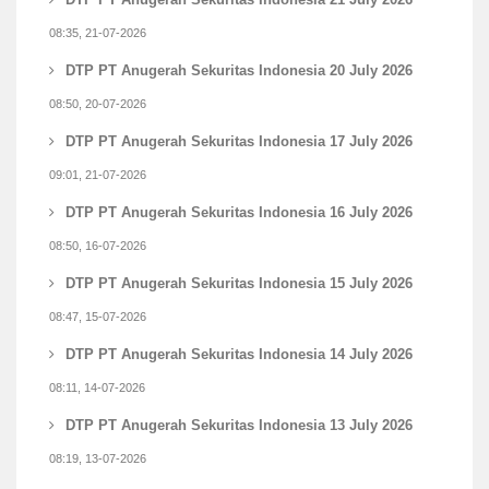
08:35, 21-07-2026
DTP PT Anugerah Sekuritas Indonesia 20 July 2026
08:50, 20-07-2026
DTP PT Anugerah Sekuritas Indonesia 17 July 2026
09:01, 21-07-2026
DTP PT Anugerah Sekuritas Indonesia 16 July 2026
08:50, 16-07-2026
DTP PT Anugerah Sekuritas Indonesia 15 July 2026
08:47, 15-07-2026
DTP PT Anugerah Sekuritas Indonesia 14 July 2026
08:11, 14-07-2026
DTP PT Anugerah Sekuritas Indonesia 13 July 2026
08:19, 13-07-2026