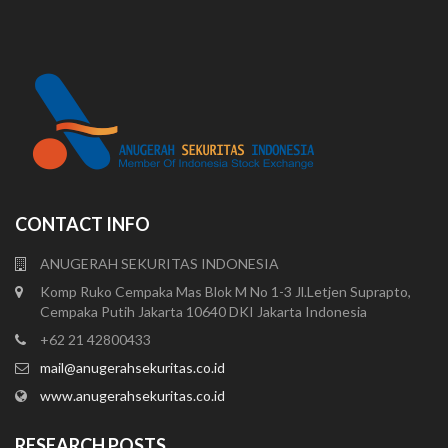
CONTACT INFO
ANUGERAH SEKURITAS INDONESIA
Komp Ruko Cempaka Mas Blok M No 1-3 Jl.Letjen Suprapto,
Cempaka Putih Jakarta 10640 DKI Jakarta Indonesia
+62 21 42800433
mail@anugerahsekuritas.co.id
www.anugerahsekuritas.co.id
RESEARCH POSTS