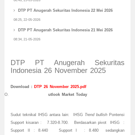
DTP PT Anugerah Sekuritas Indonesia 22 Mei 2026
08:25, 22-05-2026
DTP PT Anugerah Sekuritas Indonesia 21 Mei 2026
08:34, 21-05-2026
DTP PT Anugerah Sekuritas
Indonesia 26 November 2025
Download :
DTP 26 November 2025.pdf
utlook Market Today
Sudut teknikal IHSG antara lain: IHSG
Trend bullish
Pontensi
Support kisaran : 7.320-8.700. Berdasarkan pivot IHSG :
Support II : 8.440 Support I : 8.480 sedangkan