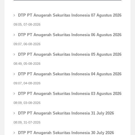
DTP PT Anugerah Sekuritas Indonesia 07 Agustus 2026
09:05, 07-08-2026
DTP PT Anugerah Sekuritas Indonesia 06 Agustus 2026
09:07, 06-08-2026
DTP PT Anugerah Sekuritas Indonesia 05 Agustus 2026
08:49, 05-08-2026
DTP PT Anugerah Sekuritas Indonesia 04 Agustus 2026
09:07, 04-08-2026
DTP PT Anugerah Sekuritas Indonesia 03 Agustus 2026
08:09, 03-08-2026
DTP PT Anugerah Sekuritas Indonesia 31 July 2026
08:09, 31-07-2026
DTP PT Anugerah Sekuritas Indonesia 30 July 2026