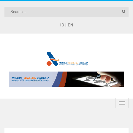
ID
|
EN
Toggle
naviga