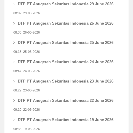
DTP PT Anugerah Sekuritas Indonesia 29 June 2026
08:02, 29-06-2026
DTP PT Anugerah Sekuritas Indonesia 26 June 2026
08:35, 26-06-2026
DTP PT Anugerah Sekuritas Indonesia 25 June 2026
09:13, 25-06-2026
DTP PT Anugerah Sekuritas Indonesia 24 June 2026
08:47, 24-06-2026
DTP PT Anugerah Sekuritas Indonesia 23 June 2026
08:29, 23-06-2026
DTP PT Anugerah Sekuritas Indonesia 22 June 2026
09:10, 22-06-2026
DTP PT Anugerah Sekuritas Indonesia 19 June 2026
08:36, 19-06-2026