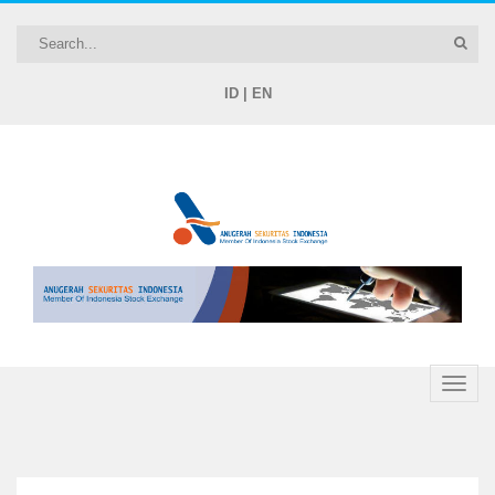
ID
|
EN
Toggle
naviga