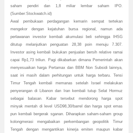
saham pendiri dan 1,8 miliar lembar saham IPO.
(Sumber:Stockwatch.id)
Awal pembukaan perdagangan kemarin sempat tertekan
mengekor dengan kejatuhan bursa regional, namun ada
perlawanan investor kembali akumulasi beli sehingga IHSG
ditutup melanjutkan penguatan 28,38 poin menuju 7.307.
Investor asing kembali bukukan penjualan bersih relative ramai
capai Rp1,73 triliun. Pagi dikabarkan dimana Pemerintah akan
menyesuaikan harga Pertamax dan BBM Non Subsidi lainnya,
saat ini masih dalam perhitungan untuk harga terbaru. Tensi
Timur Tengah kembali memanas setelah Israel melakukan
penyerangan di Libanon dan Iran kembali tutup Selat Hormuz
sebagai balasan. Kabar tersebut mendorong harga spot
minyak mentah di level USD98,30/barrel dan harga spot emas
pun kembali bergerak sganan. Diharapkan saham-saham group
kolongmerasi mengabaikan perkembangan geopolitik Timur
Tengah dengan mengantikan kinerja emiten maupun kabar