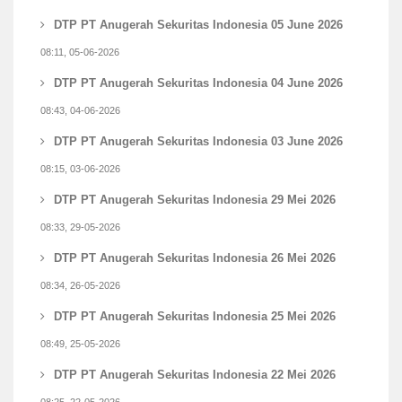
DTP PT Anugerah Sekuritas Indonesia 05 June 2026
08:11, 05-06-2026
DTP PT Anugerah Sekuritas Indonesia 04 June 2026
08:43, 04-06-2026
DTP PT Anugerah Sekuritas Indonesia 03 June 2026
08:15, 03-06-2026
DTP PT Anugerah Sekuritas Indonesia 29 Mei 2026
08:33, 29-05-2026
DTP PT Anugerah Sekuritas Indonesia 26 Mei 2026
08:34, 26-05-2026
DTP PT Anugerah Sekuritas Indonesia 25 Mei 2026
08:49, 25-05-2026
DTP PT Anugerah Sekuritas Indonesia 22 Mei 2026
08:25, 22-05-2026