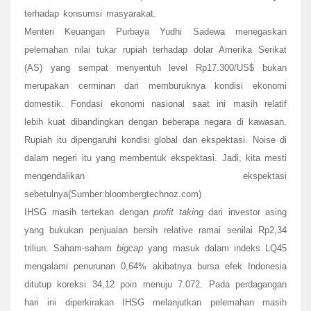
terhadap konsumsi masyarakat.
Menteri Keuangan Purbaya Yudhi Sadewa menegaskan
pelemahan nilai tukar rupiah terhadap dolar Amerika Serikat
(AS) yang sempat menyentuh level Rp17.300/US$ bukan
merupakan cerminan dari memburuknya kondisi ekonomi
domestik. Fondasi ekonomi nasional saat ini masih relatif
lebih kuat dibandingkan dengan beberapa negara di kawasan.
Rupiah itu dipengaruhi kondisi global dan ekspektasi. Noise di
dalam negeri itu yang membentuk ekspektasi. Jadi, kita mesti
mengendalikan ekspektasi
sebetulnya(Sumber:bloombergtechnoz.com)
IHSG masih tertekan dengan
profit taking
dari investor asing
yang bukukan penjualan bersih relative ramai senilai Rp2,34
triliun. Saham-saham
bigcap
yang masuk dalam indeks LQ45
mengalami penurunan 0,64% akibatnya bursa efek Indonesia
ditutup koreksi 34,12 poin menuju 7.072. Pada perdagangan
hari ini diperkirakan IHSG melanjutkan pelemahan masih