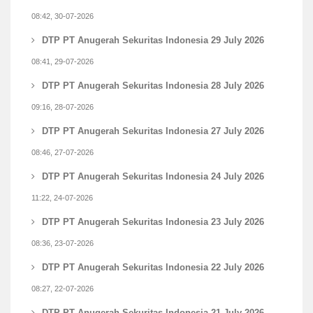
08:42, 30-07-2026
DTP PT Anugerah Sekuritas Indonesia 29 July 2026
08:41, 29-07-2026
DTP PT Anugerah Sekuritas Indonesia 28 July 2026
09:16, 28-07-2026
DTP PT Anugerah Sekuritas Indonesia 27 July 2026
08:46, 27-07-2026
DTP PT Anugerah Sekuritas Indonesia 24 July 2026
11:22, 24-07-2026
DTP PT Anugerah Sekuritas Indonesia 23 July 2026
08:36, 23-07-2026
DTP PT Anugerah Sekuritas Indonesia 22 July 2026
08:27, 22-07-2026
DTP PT Anugerah Sekuritas Indonesia 21 July 2026