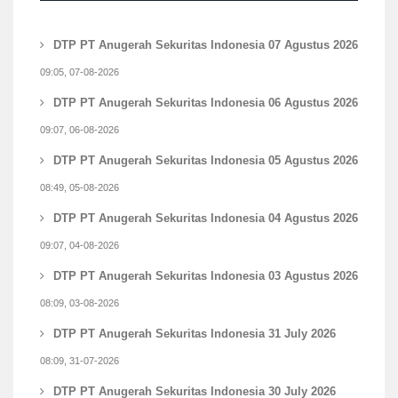
DTP PT Anugerah Sekuritas Indonesia 07 Agustus 2026
09:05, 07-08-2026
DTP PT Anugerah Sekuritas Indonesia 06 Agustus 2026
09:07, 06-08-2026
DTP PT Anugerah Sekuritas Indonesia 05 Agustus 2026
08:49, 05-08-2026
DTP PT Anugerah Sekuritas Indonesia 04 Agustus 2026
09:07, 04-08-2026
DTP PT Anugerah Sekuritas Indonesia 03 Agustus 2026
08:09, 03-08-2026
DTP PT Anugerah Sekuritas Indonesia 31 July 2026
08:09, 31-07-2026
DTP PT Anugerah Sekuritas Indonesia 30 July 2026