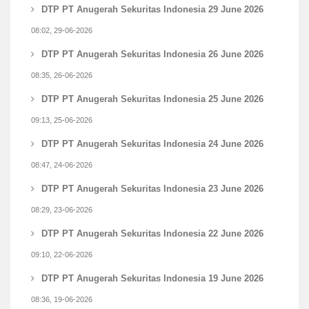
DTP PT Anugerah Sekuritas Indonesia 29 June 2026
08:02, 29-06-2026
DTP PT Anugerah Sekuritas Indonesia 26 June 2026
08:35, 26-06-2026
DTP PT Anugerah Sekuritas Indonesia 25 June 2026
09:13, 25-06-2026
DTP PT Anugerah Sekuritas Indonesia 24 June 2026
08:47, 24-06-2026
DTP PT Anugerah Sekuritas Indonesia 23 June 2026
08:29, 23-06-2026
DTP PT Anugerah Sekuritas Indonesia 22 June 2026
09:10, 22-06-2026
DTP PT Anugerah Sekuritas Indonesia 19 June 2026
08:36, 19-06-2026