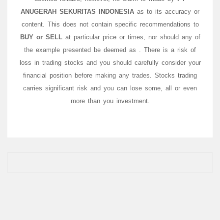
ANUGERAH SEKURITAS INDONESIA
as to its accuracy or
content. This does not contain specific recommendations to
BUY or SELL
at particular price or times, nor should any of
the example presented be deemed as . There is a risk of
loss in trading stocks and you should carefully consider your
financial position before making any trades. Stocks trading
carries significant risk and you can lose some, all or even
more than you investment.