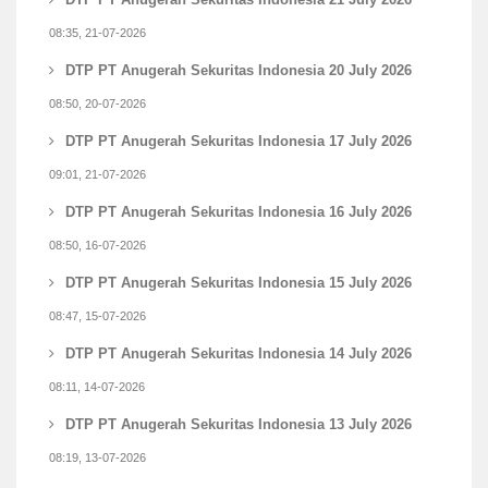
08:35, 21-07-2026
DTP PT Anugerah Sekuritas Indonesia 20 July 2026
08:50, 20-07-2026
DTP PT Anugerah Sekuritas Indonesia 17 July 2026
09:01, 21-07-2026
DTP PT Anugerah Sekuritas Indonesia 16 July 2026
08:50, 16-07-2026
DTP PT Anugerah Sekuritas Indonesia 15 July 2026
08:47, 15-07-2026
DTP PT Anugerah Sekuritas Indonesia 14 July 2026
08:11, 14-07-2026
DTP PT Anugerah Sekuritas Indonesia 13 July 2026
08:19, 13-07-2026