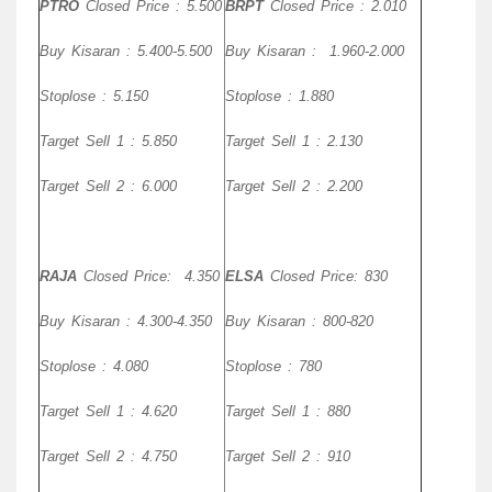
PTRO
Closed Price : 5.500
BRPT
Closed Price : 2.010
Buy Kisaran : 5.400-5.500
Buy Kisaran : 1.960-2.000
Stoplose : 5.150
Stoplose : 1.880
Target Sell 1 : 5.850
Target Sell 1 : 2.130
Target Sell 2 : 6.000
Target Sell 2 : 2.200
RAJA
Closed Price: 4.350
ELSA
Closed Price: 830
Buy Kisaran : 4.300-4.350
Buy Kisaran : 800-820
Stoplose : 4.080
Stoplose : 780
Target Sell 1 : 4.620
Target Sell 1 : 880
Target Sell 2 : 4.750
Target Sell 2 : 910