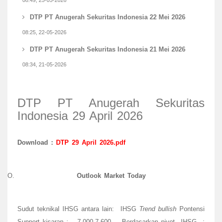
DTP PT Anugerah Sekuritas Indonesia 22 Mei 2026
08:25, 22-05-2026
DTP PT Anugerah Sekuritas Indonesia 21 Mei 2026
08:34, 21-05-2026
DTP PT Anugerah Sekuritas
Indonesia 29 April 2026
Download :
DTP 29 April 2026.pdf
Outlook Market Today
Sudut teknikal IHSG antara lain: IHSG
Trend bullish
Pontensi
Support kisaran : 7.000-7.600. Berdasarkan pivot IHSG :